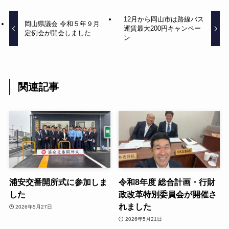
12月から岡山市は路線バス
岡山県議会 令和５年９月
運賃最大200円キャンペー
定例会が開会しました
ン
関連記事
浦安交番開所式に参加しま
令和8年度 総合計画・行財
した
政改革特別委員会が開催さ
れました
2026年5月27日
2026年5月21日