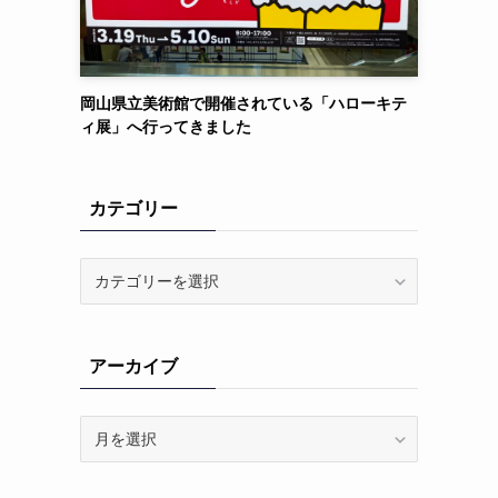
岡山県立美術館で開催されている「ハローキテ
ィ展」へ行ってきました
カテゴリー
カ
テ
ゴ
リ
アーカイブ
ー
て
ア
ー
カ