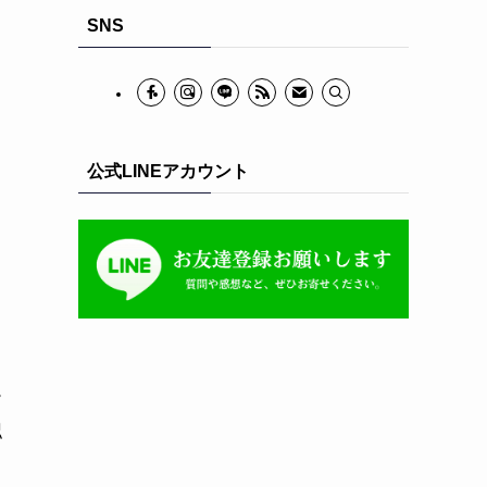
イ
SNS
ブ
公式LINEアカウント
ー
認