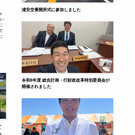
浦安交番開所式に参加しました
ォ
良い
に
で
に
日記
令和8年度 総合計画・行財政改革特別委員会が
開催されました
て
い