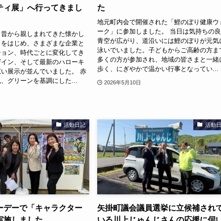
ティ展」へ行ってきまし
た
地元町内会で開催された「鯉のぼり健康ウ
ーク」に参加しました。 当日は気持ちの
、昔から親しまれてきた懐かし
青空が広がり、道沿いには鯉のぼりが元気
ィをはじめ、さまざまな企業と
泳いでいました。子どもからご高齢の方ま
ション、時代ごとに変化してき
多くの方が参加され、地域の皆さまと一緒
ザイン、そして最新のハローキ
歩く、にぎやかで温かい行事となってい...
い展示が並んでいました。 赤
、グリーンを基調にした...
2026年5月10日
活動日記
活動
ーデーで「キャラクター
矢掛町議会議員選挙に立候補され
実施しました
いる川上じゅんじさんの応援に伺