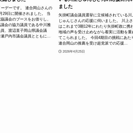
ました
メーデーです。 連合岡山さんの
月29日に開催されました。 当
矢掛町議会議員選挙に立候補されている川
域協議会のブースをお借りし、
じゅんじさんの応援に伺いました。 川上
協議会の協力議員である中川雅
はこれまで3期12年にわたり矢掛町政に携
議員、渡辺直子岡山県議会議
地域の声を受け止めながら着実に活動を重
瀬戸内市議会議員とともに...
てこられました。 今回4期目の挑戦にあた
連合岡山の推薦を受け超党派での応援...
2026年4月25日