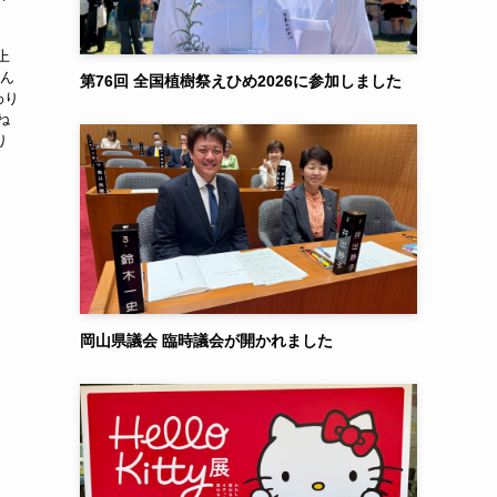
上
さん
第76回 全国植樹祭えひめ2026に参加しました
わり
ね
り
岡山県議会 臨時議会が開かれました