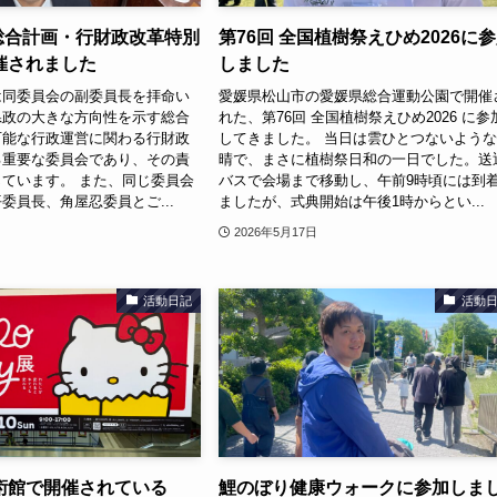
 総合計画・行財政改革特別
第76回 全国植樹祭えひめ2026に
催されました
しました
は同委員会の副委員長を拝命い
愛媛県松山市の愛媛県総合運動公園で開催
県政の大きな方向性を示す総合
れた、第76回 全国植樹祭えひめ2026 に参
可能な行政運営に関わる行財政
してきました。 当日は雲ひとつないよう
る重要な委員会であり、その責
晴で、まさに植樹祭日和の一日でした。送
ています。 また、同じ委員会
バスで会場まで移動し、午前9時頃には到
委員長、角屋忍委員とご...
ましたが、式典開始は午後1時からとい...
2026年5月17日
活動日記
活動
術館で開催されている
鯉のぼり健康ウォークに参加しま