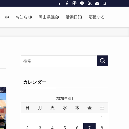
ィール
お知らせ
岡山県議会
活動日記
応援する
カレンダー
日記
2026年8月
日
月
火
水
木
金
土
1
2
3
4
5
6
7
8