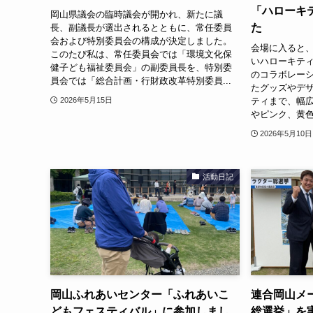
「ハローキ
岡山県議会の臨時議会が開かれ、新たに議
た
長、副議長が選出されるとともに、常任委員
会および特別委員会の構成が決定しました。
会場に入ると
このたび私は、常任委員会では「環境文化保
いハローキテ
健子ども福祉委員会」の副委員長を、特別委
のコラボレー
員会では「総合計画・行財政改革特別委員...
たグッズやデ
ティまで、幅広
2026年5月15日
やピンク、黄色
2026年5月10日
活動日記
岡山ふれあいセンター「ふれあいこ
連合岡山メ
どもフェスティバル」に参加しまし
総選挙」を