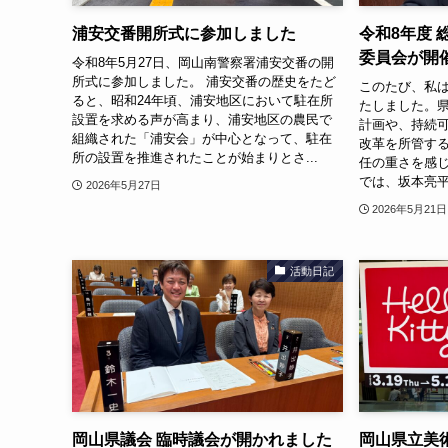
浦安交番開所式に参加しました
令和8年度
委員会が開
令和8年5月27日、岡山南警察署浦安交番の開
所式に参加しました。 浦安交番の歴史をたど
このたび、私
ると、昭和24年頃、浦安地区において駐在所
たしました。
設置を求める声が高まり、浦安地区の農民で
計画や、持続
組織された「浦安会」が中心となって、駐在
改革を所管す
所の設置を推進されたことが始まりとさ...
任の重さを感じ
では、坂本亮平
2026年5月27日
2026年5月21日
活動日記
岡山県議会 臨時議会が開かれました
岡山県立美