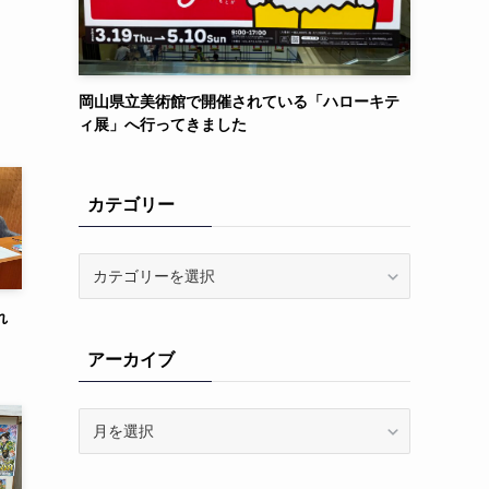
岡山県立美術館で開催されている「ハローキテ
ィ展」へ行ってきました
カテゴリー
カ
テ
ゴ
れ
リ
アーカイブ
ー
ア
ー
カ