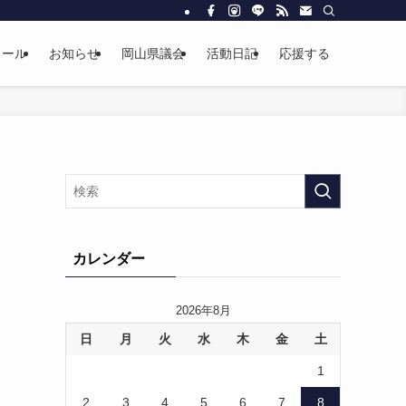
ィール
お知らせ
岡山県議会
活動日記
応援する
カレンダー
2026年8月
日
月
火
水
木
金
土
1
2
3
4
5
6
7
8