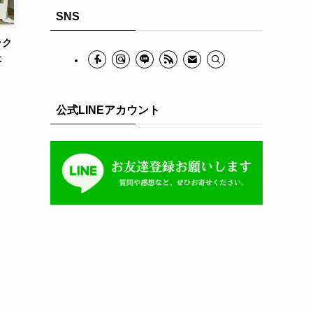
イ
SNS
ブ
ラク
た
公式LINEアカウント