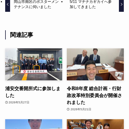
岡山市南区のポスターメン
5/11 マチナカギカイへ参
テナンスに伺いました
加してきました
関連記事
浦安交番開所式に参加しま
令和8年度 総合計画・行財
した
政改革特別委員会が開催さ
れました
2026年5月27日
2026年5月21日