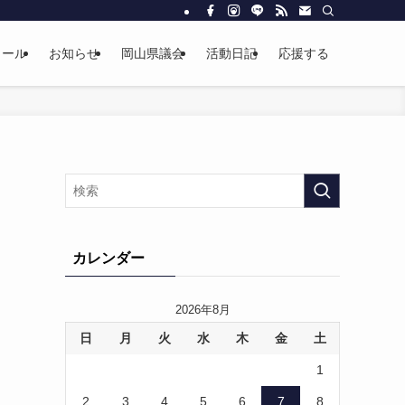
ィール
お知らせ
岡山県議会
活動日記
応援する
カレンダー
2026年8月
ま
日
月
火
水
木
金
土
と
1
2
3
4
5
6
7
8