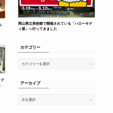
岡山県立美術館で開催されている「ハローキテ
れ
ィ展」へ行ってきました
カテゴリー
カ
テ
ゴ
リ
ラク
アーカイブ
ー
た
ア
ー
カ