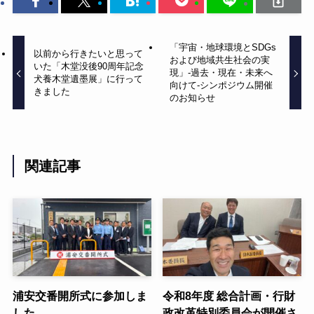
「宇宙・地球環境とSDGs
以前から行きたいと思って
および地域共生社会の実
いた「木堂没後90周年記念
現」-過去・現在・未来へ
犬養木堂遺墨展」に行って
向けて-シンポジウム開催
きました
のお知らせ
関連記事
浦安交番開所式に参加しま
令和8年度 総合計画・行財
した
政改革特別委員会が開催さ